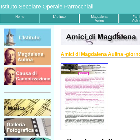
Istituto Secolare Operaie Parrocchiali
Home
L'Istituto
Magdalena
Fami
Aulina
Aulin
Amici di Magdalena Aulina -giorn