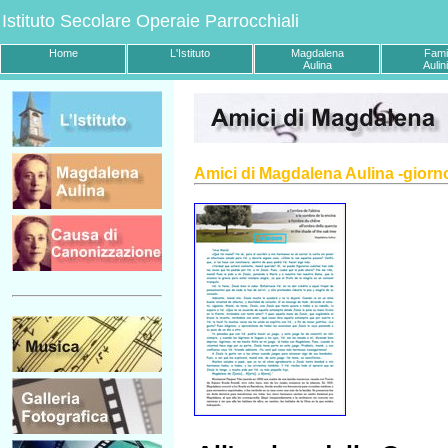
Istituto Secolare Operaie Parrocchiali
Home
L'Istituto
Magdalena
Fami
Aulina
Aulin
Amici di Magdalena Aulina -giorn