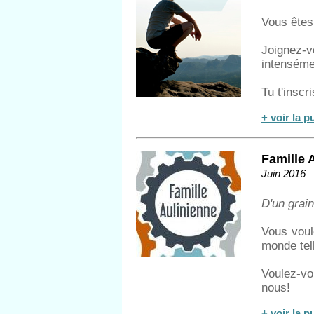
Vous êtes 
Joignez-
intenséme
Tu t'inscr
+ voir la p
Famille 
Juin 2016
D'un grain
Vous voule
monde tell
Voulez-vo
nous!
+ voir la p