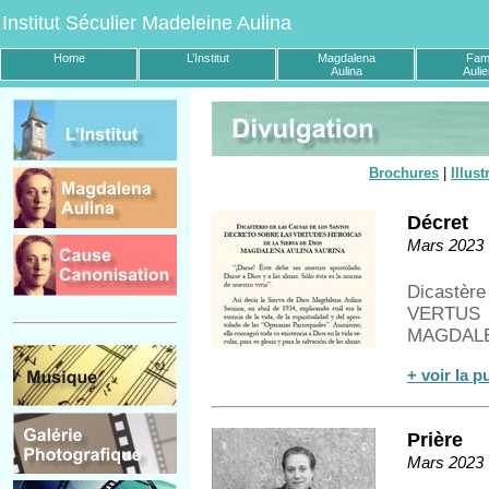
Institut Séculier Madeleine Aulina
Home
L’Institut
Magdalena
Fami
Aulina
Auli
Brochures
|
Illust
Décret
Mars 2023
Dicastè
VERTUS
MAGDALE
+ voir la p
Prière
Mars 2023