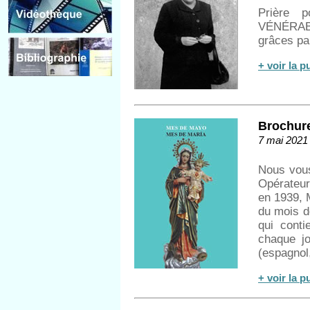
Prière 
VÉNÉRA
grâces pa
+ voir la p
Brochure
7 mai 2021
Nous vous 
Opérateur
en 1939, 
du mois de
qui conti
chaque j
(espagnol,
+ voir la p