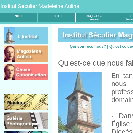
Institut Séculier Madeleine Aulina
Home
L’Institut
Magdalena
Fami
Aulina
Auli
Qui sommes nous?
|
Qu'est-ce qu
Qu'est-ce que nous fa
En tan
nous 
profes
domaine
- Dans
Églis
Diocés