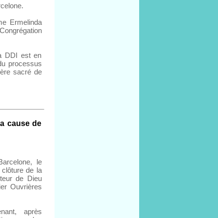
rcelone.
me Ermelinda
Congrégation
a DDI est en
 du processus
tère sacré de
la cause de
Barcelone, le
clôture de la
teur de Dieu
ier Ouvrières
ant, après