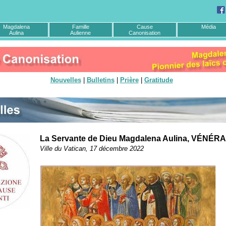
Magdalena
Famille
Cause
Média
Aulina
Aulienne
Canonisation
Nouvelles
|
Bulletins
|
Prière
|
Gratitude
La Servante de Dieu Magdalena Aulina, VÉNÉR
Ville du Vatican, 17 décembre 2022