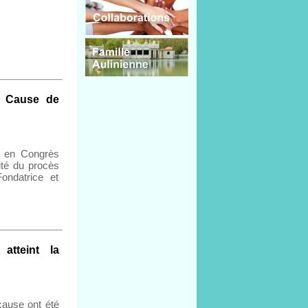
la Cause de
s en Congrès
dité du procès
ondatrice et
tteint la
cause ont été